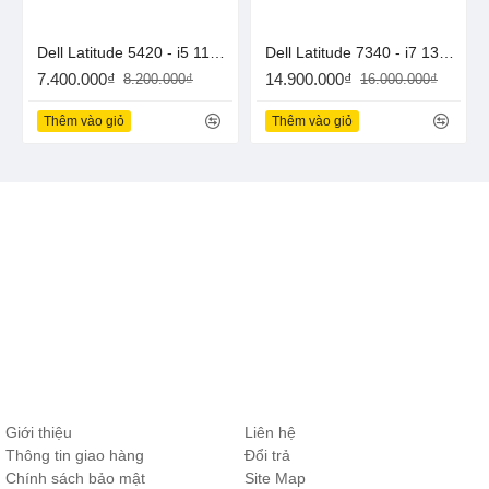
SHOP CÔNG NGHỆ SONG MÃ.
ĐC : 592 Lê Hồng Phong , p. Phú Hòa , tp. Thủ Dầu
Dell Latitude 5420 - i5 1145G7 , 8G , Ssd 256G , 14in Fhd
Dell Latitude 7340 - i7 1365u , 16G , Ssd 512G , 13.3in Fhd
Một , Bình Dương ( đối diện Báo Bình Dương )
7.400.000₫
14.900.000₫
8.200.000₫
16.000.000₫
LH : 0846111777 ( bạn có thể gọi hoặc zalo )
web :
binhduonglatop.vn
Thêm vào giỏ
Thêm vào giỏ
Giới thiệu
Liên hệ
Thông tin giao hàng
Đổi trả
Chính sách bảo mật
Site Map